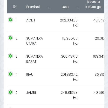
Kepala
Provinsi
Luas
Keluarga
1
ACEH
202.034,30
48.549
Ha
2
SUMATERA
112.955,66
26.013
UTARA
Ha
3
SUMATERA
360.437,16
169.347
BARAT
Ha
4
RIAU
201.880,42
35.815
Ha
5
JAMBI
249.813,98
40.693
Ha