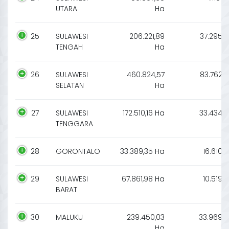
UTARA
Ha
25
SULAWESI
206.221,89
37.295
TENGAH
Ha
26
SULAWESI
460.824,57
83.762
SELATAN
Ha
27
SULAWESI
172.510,16 Ha
33.434
TENGGARA
28
GORONTALO
33.389,35 Ha
16.610
29
SULAWESI
67.861,98 Ha
10.519
BARAT
30
MALUKU
239.450,03
33.969
Ha