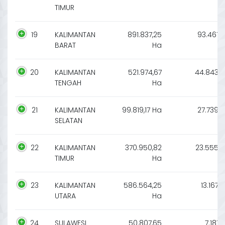
TIMUR
19
KALIMANTAN
891.837,25
93.461
BARAT
Ha
20
KALIMANTAN
521.974,67
44.843
TENGAH
Ha
21
KALIMANTAN
99.819,17 Ha
27.739
SELATAN
22
KALIMANTAN
370.950,82
23.555
TIMUR
Ha
23
KALIMANTAN
586.564,25
13.167
UTARA
Ha
24
SULAWESI
50.807,65
7.181