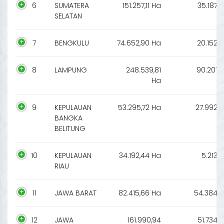
6
SUMATERA
151.257,11 Ha
35.187
SELATAN
7
BENGKULU
74.652,90 Ha
20.152
8
LAMPUNG
248.539,81
90.201
Ha
9
KEPULAUAN
53.295,72 Ha
27.992
BANGKA
BELITUNG
10
KEPULAUAN
34.192,44 Ha
5.213
RIAU
11
JAWA BARAT
82.415,66 Ha
54.384
12
JAWA
161.990,94
51.734