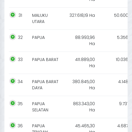
31
MALUKU
327.618,19 Ha
50.600
UTARA
32
PAPUA
88.993,96
5.356
Ha
33
PAPUA BARAT
411.889,00
10.036
Ha
34
PAPUA BARAT
380.845,00
4.148
DAYA
Ha
35
PAPUA
863.343,00
9.731
SELATAN
Ha
36
PAPUA
45.465,30
4.687