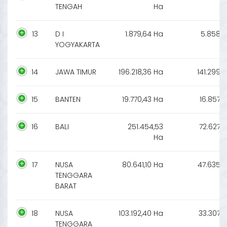
TENGAH
Ha
13
D I
1.879,64 Ha
5.858
YOGYAKARTA
14
JAWA TIMUR
196.218,36 Ha
141.299
15
BANTEN
19.770,43 Ha
16.857
16
BALI
251.454,53
72.627
Ha
17
NUSA
80.641,10 Ha
47.635
TENGGARA
BARAT
18
NUSA
103.192,40 Ha
33.307
TENGGARA