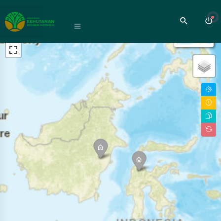
+
−
Mode #1