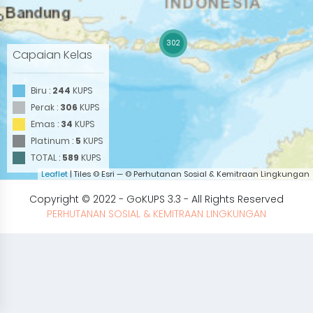
302
Capaian Kelas
Biru :
244
KUPS
Perak :
306
KUPS
Emas :
34
KUPS
Platinum :
5
KUPS
TOTAL :
589
KUPS
Leaflet
| Tiles © Esri — © Perhutanan Sosial & Kemitraan Lingkungan
Copyright © 2022 - GoKUPS 3.3 - All Rights Reserved
PERHUTANAN SOSIAL & KEMITRAAN LINGKUNGAN