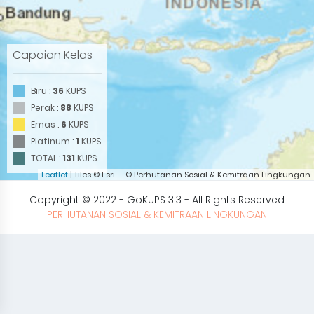
Capaian Kelas
Biru :
36
KUPS
Perak :
88
KUPS
Emas :
6
KUPS
Platinum :
1
KUPS
TOTAL :
131
KUPS
Leaflet
| Tiles © Esri — © Perhutanan Sosial & Kemitraan Lingkungan
Copyright © 2022 - GoKUPS 3.3 - All Rights Reserved
PERHUTANAN SOSIAL & KEMITRAAN LINGKUNGAN