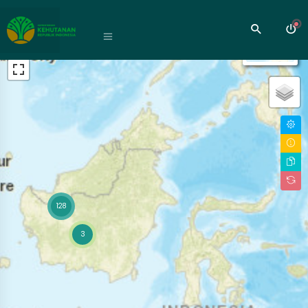
+
−
Mode #1
128
3