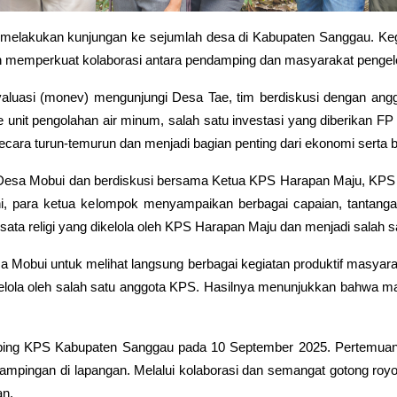
 melakukan kunjungan ke sejumlah desa di Kabupaten Sanggau. Keg
an memperkuat kolaborasi antara pendamping dan masyarakat pengelo
evaluasi (monev) mengunjungi Desa Tae, tim berdiskusi dengan a
ke unit pengolahan air minum, salah satu investasi yang diberikan F
ecara turun-temurun dan menjadi bagian penting dari ekonomi serta b
gi Desa Mobui dan berdiskusi bersama Ketua KPS Harapan Maju, 
ara ketua kelompok menyampaikan berbagai capaian, tantangan,
sata religi yang dikelola oleh KPS Harapan Maju dan menjadi salah 
obui untuk melihat langsung berbagai kegiatan produktif masyarak
lola oleh salah satu anggota KPS. Hasilnya menunjukkan bahwa m
ing KPS Kabupaten Sanggau pada 10 September 2025. Pertemuan ini
ampingan di lapangan. Melalui kolaborasi dan semangat gotong ro
an.