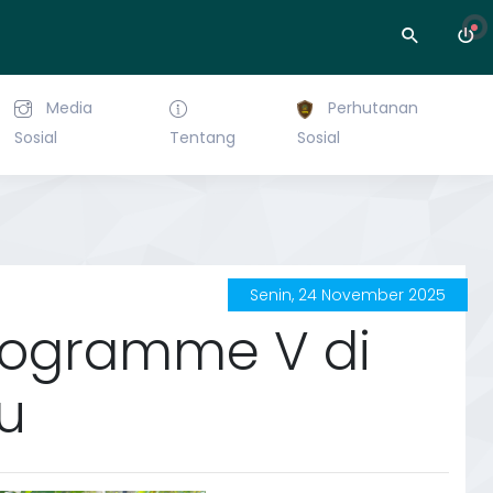
Media
Perhutanan
Sosial
Tentang
Sosial
Senin, 24 November 2025
Programme V di
u