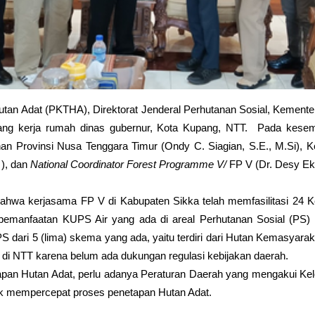
Hutan Adat (PKTHA), Direktorat Jenderal Perhutanan Sosial, Kement
ng kerja rumah dinas gubernur, Kota Kupang, NTT.  Pada kesemp
n Provinsi Nusa Tenggara Timur (Ondy C. Siagian, S.E., M.Si), Kep
), dan 
National Coordinator Forest Programme V/ 
FP V (Dr. Desy Eka
wa kerjasama FP V di Kabupaten Sikka telah memfasilitasi 24 Ke
pemanfaatan KUPS Air yang ada di areal Perhutanan Sosial (PS) 
PS dari 5 (lima) skema yang ada, yaitu terdiri dari Hutan Kemasy
di NTT karena belum ada dukungan regulasi kebijakan daerah.
apan Hutan Adat, perlu adanya Peraturan Daerah yang mengakui K
tuk mempercepat proses penetapan Hutan Adat.