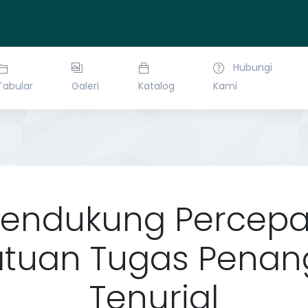
Hubungi
Tabular
Galeri
Katalog
Kami
Mendukung Percepa
atuan Tugas Penan
Tenurial