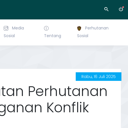
Media
Perhutanan
Sosial
Tentang
Sosial
Rabu, 16 Juli 2025
tan Perhutanan
ganan Konflik