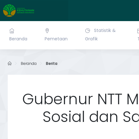
Statistik &
Beranda
Pemetaan
Grafik
Beranda
Berita
Gubernur NTT 
Sosial dan S