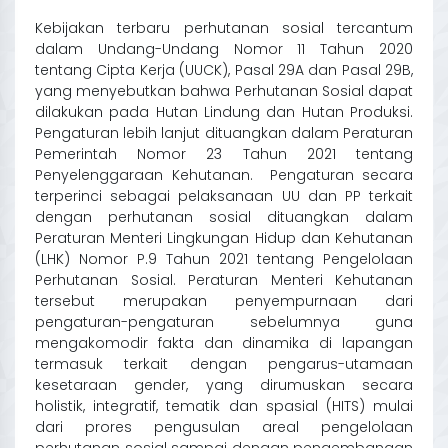
Kebijakan terbaru perhutanan sosial tercantum
dalam
U
ndang-
U
ndang
Nomor 11 Tahun 2020
tentang Cipta
K
erja (UUCK)
, P
asal 29A dan
Pasal
29B
,
yang menyebutkan bahwa Perhutanan Sosial dapat
dilakukan pada Hutan Lindung dan Hutan Produksi
.
Pengaturan lebih lanjut dituangkan dalam Peraturan
Pemerintah
No
mor
23 Tahun 2021 tentang
Penyelenggaraan Kehutanan. Pengaturan secara
terperinci sebagai pelaksanaan
UU
dan
PP
terkait
dengan perhutanan sosial dituangkan
dalam
Peraturan Menteri
Lingkungan Hidup dan Kehutanan
(
LHK
)
No
mor P.
9 Tahun 2021 tentang Pengelolaan
Perhutanan Sosial
. Peraturan Menteri Kehutanan
tersebut merupakan
penyempurnaan
dari
pengaturan
-pe
nga
turan sebelumnya guna
mengakomodir fakta dan dinamika di lapangan
termasuk terkait dengan pengarus-utamaan
kesetaraan gender
, yang dirumuskan secara
h
olistik,
integratif, tematik dan spasial
(HITS) mulai
dari p
r
ores
pengusulan
areal
pengelolaan